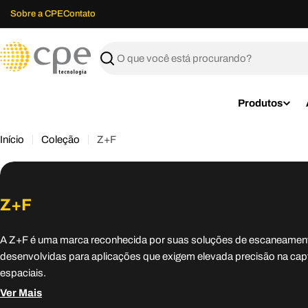
Ir
Sobre a CPE
Contato
para
o
C
conteúdo
Buscar
P
E
Produtos
T
Início
Coleção
Z+F
e
c
Z+F
n
o
A Z+F é uma marca reconhecida por suas soluções de escaneamento
desenvolvidas para aplicações que exigem elevada precisão na cap
l
espaciais.
o
Ver Mais