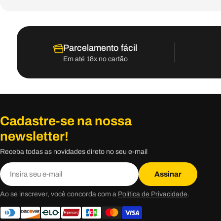
Parcelamento fácil
Em até 18x no cartão
Cadastre-se na nossa
newsletter!
Receba todas as novidades direto no seu e-mail
E-
Assinar
mail
Ao se inscrever, você concorda com a
Política de Privacidade
.