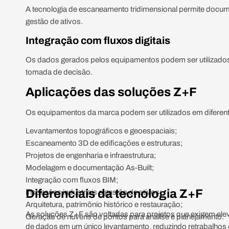
A tecnologia de escaneamento tridimensional permite docume
gestão de ativos.
Integração com fluxos digitais
Os dados gerados pelos equipamentos podem ser utilizados
tomada de decisão.
Aplicações das soluções Z+F
Os equipamentos da marca podem ser utilizados em diferentes
Levantamentos topográficos e geoespaciais;
Escaneamento 3D de edificações e estruturas;
Projetos de engenharia e infraestrutura;
Modelagem e documentação As-Built;
Integração com fluxos BIM;
Diferenciais da tecnologia Z+F
Inspeções industriais e gestão de ativos;
Arquitetura, patrimônio histórico e restauração;
As soluções Z+F são voltadas para projetos que exigem ele
Geração de nuvens de pontos para análise e planejamento.
de dados em um único levantamento, reduzindo retrabalhos 