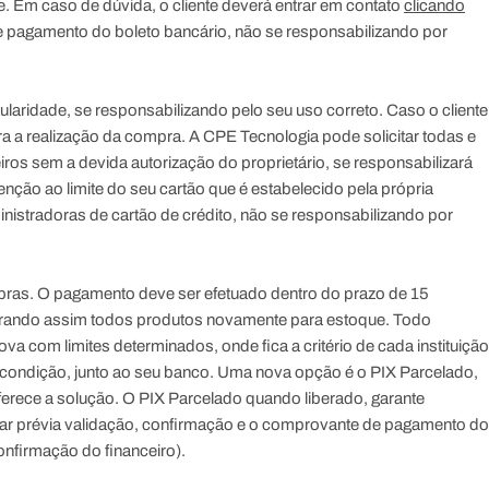
e. Em caso de dúvida, o cliente deverá entrar em contato
clicando
 de pagamento do boleto bancário, não se responsabilizando por
titularidade, se responsabilizando pelo seu uso correto. Caso o cliente
para a realização da compra. A CPE Tecnologia pode solicitar todas e
ceiros sem a devida autorização do proprietário, se responsabilizará
enção ao limite do seu cartão que é estabelecido pela própria
inistradoras de cartão de crédito, não se responsabilizando por
ras. O pagamento deve ser efetuado dentro do prazo de 15
berando assim todos produtos novamente para estoque. Todo
com limites determinados, onde fica a critério de cada instituição
sa condição, junto ao seu banco. Uma nova opção é o PIX Parcelado,
ferece a solução. O PIX Parcelado quando liberado, garante
itar prévia validação, confirmação e o comprovante de pagamento do
nfirmação do financeiro).