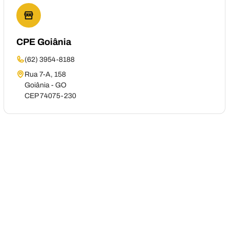
CPE Goiânia
(62) 3954-8188
Rua 7-A, 158
Goiânia - GO
CEP 74075-230