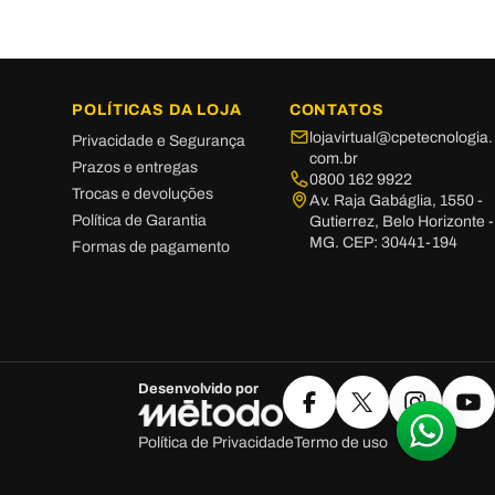
POLÍTICAS DA LOJA
CONTATOS
lojavirtual@cpetecnologia.
Privacidade e Segurança
com.br
Prazos e entregas
0800 162 9922
Trocas e devoluções
Av. Raja Gabáglia, 1550 -
Política de Garantia
Gutierrez, Belo Horizonte -
MG. CEP: 30441-194
Formas de pagamento
Desenvolvido por
Facebook
X (Twitter)
Instagram
Yo
Política de Privacidade
Termo de uso