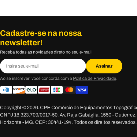
Cadastre-se na nossa
newsletter!
Receba todas as novidades direto no seu e-mail
E-
Assinar
mail
Ao se inscrever, você concorda com a
Política de Privacidade
.
Copyright © 2026. CPE Comércio de Equipamentos Topográficos
CNPJ 18.323.709/0017-50. Av. Raja Gabáglia, 1550 - Gutierrez,
Horizonte - MG. CEP: 30441-194. Todos os direitos reservados.