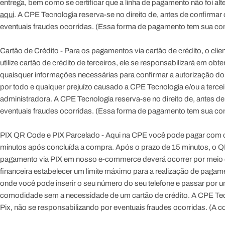
g
entrega, bem como se certificar que a linha de pagamento não foi al
aqui
. A CPE Tecnologia reserva-se no direito de, antes de confirma
i
eventuais fraudes ocorridas. (Essa forma de pagamento tem sua co
a
Cartão de Crédito
- Para os pagamentos via cartão de crédito, o clien
utilize cartão de crédito de terceiros, ele se responsabilizará em ob
quaisquer informações necessárias para confirmar a autorização do tit
por todo e qualquer prejuízo causado a CPE Tecnologia e/ou a terceir
administradora. A CPE Tecnologia reserva-se no direito de, antes de 
eventuais fraudes ocorridas. (Essa forma de pagamento tem sua co
PIX QR Code e PIX Parcelado
- Aqui na CPE você pode pagar com 
minutos após concluída a compra. Após o prazo de 15 minutos, o 
pagamento via PIX em nosso e-commerce deverá ocorrer por meio do 
financeira estabelecer um limite máximo para a realização de pagam
onde você pode inserir o seu número do seu telefone e passar por 
comodidade sem a necessidade de um cartão de crédito. A CPE Tecno
Pix, não se responsabilizando por eventuais fraudes ocorridas. (A