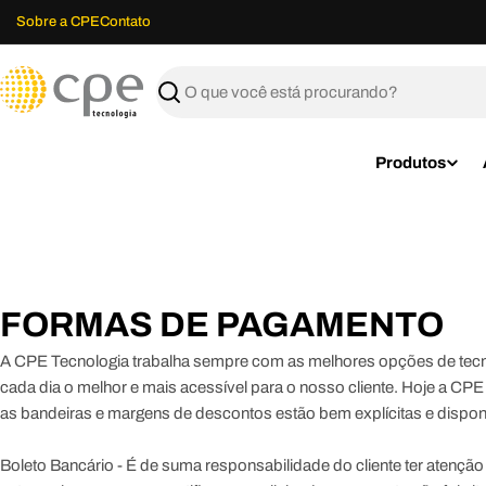
Ir
Sobre a CPE
Contato
para
o
C
conteúdo
Buscar
P
E
Produtos
T
e
c
FORMAS DE PAGAMENTO
n
A CPE Tecnologia trabalha sempre com as melhores opções de tecn
o
cada dia o melhor e mais acessível para o nosso cliente. Hoje a C
l
as bandeiras e margens de descontos estão bem explícitas e disponi
o
Boleto Bancário
- É de suma responsabilidade do cliente ter atençã