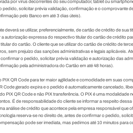
terada por vírus decorrentes do seu computador, tablet ou smartphon
r o pedido, solicitar prévia validação, confirmação e o comprovante
nfirmação pelo Banco em até
3 dias úteis
).
te deverá se utilizar, preferencialmente, de cartão de crédito de sua 
ter a autorização expressa do respectivo titular do cartão de crédito 
ular do cartão. O cliente que se utilizar do cartão de crédito de ter
os, sem prejuízo das sanções administrativas e legais aplicáveis. At
confirmar o pedido, solicitar prévia validação e autorização das adm
nfirmação pela administradora do Cartão em até
48 horas
).
o PIX QR Code para ter maior agilidade e comodidade em suas comp
QR Code gerado expira e o pedido é automaticamente cancelado, li
PIX QR Code e não PIX transferência. O PIX é uma modalidade nova 
entos. É de responsabilidade do cliente se informar a respeito des
uma análise de crédito que acontece pela empresa responsável que o
logia reserva-se no direito de, antes de confirmar o pedido, solic
 compensação pode ser imediata, mas pedimos até 10 minutos para co