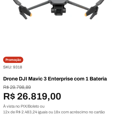
Abrir mídia 0 em modal
Promoção
SKU:
9318
Drone DJI Mavic 3 Enterprise com 1 Bateria
R$ 29.798,89
R$ 26.819,00
À vista no PIX/Boleto ou
12x de R$ 2.483,24 iguais ou 18x com acréscimo
no cartão