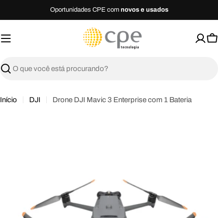
Ir
Oportunidades CPE com
novos e usados
para
o
C
conteúdo
C
P
E
T
Buscar
e
c
Início
DJI
Drone DJI Mavic 3 Enterprise com 1 Bateria
n
o
l
o
g
i
a