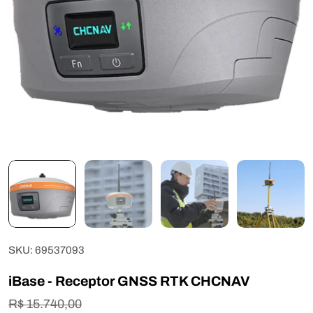
Abrir mídia 0 em modal
SKU:
69537093
iBase - Receptor GNSS RTK CHCNAV
R$ 15.740,00